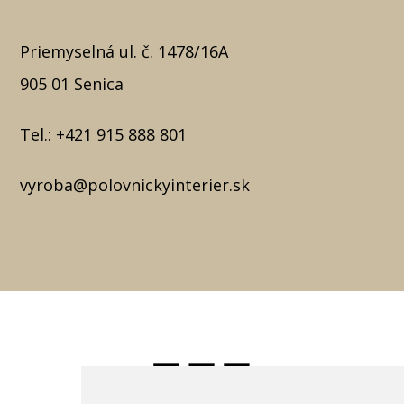
Priemyselná ul. č. 1478/16A
905 01 Senica
Tel.:
+421 915 888 801
vyroba@polovnickyinterier.sk