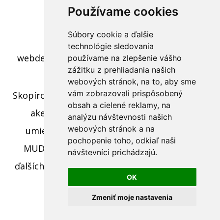
Používame cookies
Súbory cookie a ďalšie
c) 2022 - Polovnícky interier
technológie sledovania
webdesign:
Tomáš Levčík
pre RS BROS s.r.o.
používame na zlepšenie vášho
zážitku z prehliadania našich
webových stránok, na to, aby sme
vám zobrazovali prispôsobený
Skopírovaním textu, časti textu alebo fotiek z
obsah a cielené reklamy, na
akejkoľvek stránky tohto webu a jeho
analýzu návštevnosti našich
webových stránok a na
umiestnením na iný web porušíte práva
pochopenie toho, odkiaľ naši
MUDr. Romana Sokola, MPH ako aj práva
návštevníci prichádzajú.
ďalších osôb zúčastnených na tvorbe obsahu
OK
pre tento web.
Zmeniť moje nastavenia