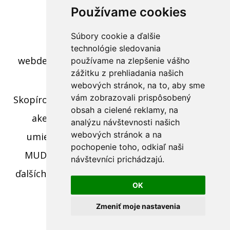
Používame cookies
Súbory cookie a ďalšie
c) 2022 - Polovnícky interier
technológie sledovania
webdesign:
Tomáš Levčík
pre RS BROS s.r.o.
používame na zlepšenie vášho
zážitku z prehliadania našich
webových stránok, na to, aby sme
vám zobrazovali prispôsobený
Skopírovaním textu, časti textu alebo fotiek z
obsah a cielené reklamy, na
akejkoľvek stránky tohto webu a jeho
analýzu návštevnosti našich
webových stránok a na
umiestnením na iný web porušíte práva
pochopenie toho, odkiaľ naši
MUDr. Romana Sokola, MPH ako aj práva
návštevníci prichádzajú.
ďalších osôb zúčastnených na tvorbe obsahu
OK
pre tento web.
Zmeniť moje nastavenia