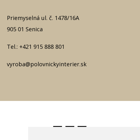
Priemyselná ul. č. 1478/16A
905 01 Senica
Tel.:
+421 915 888 801
vyroba@polovnickyinterier.sk